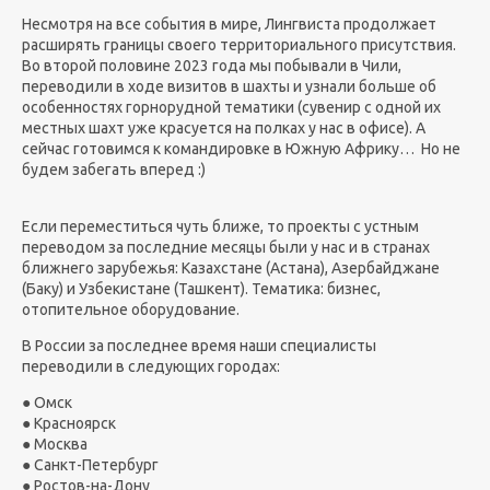
Несмотря на все события в мире, Лингвиста продолжает
расширять границы своего территориального присутствия.
Во второй половине 2023 года мы побывали в Чили,
переводили в ходе визитов в шахты и узнали больше об
особенностях горнорудной тематики (сувенир с одной их
местных шахт уже красуется на полках у нас в офисе). А
сейчас готовимся к командировке в Южную Африку…
Но не
будем забегать вперед :)
Если переместиться чуть ближе, то проекты с устным
переводом за последние месяцы были у нас и в странах
ближнего зарубежья: Казахстане (Астана), Азербайджане
(Баку) и Узбекистане (Ташкент). Тематика: бизнес,
отопительное оборудование.
В России за последнее время наши специалисты
переводили в следующих городах:
● Омск
● Красноярск
● Москва
● Санкт-Петербург
● Ростов-на-Дону