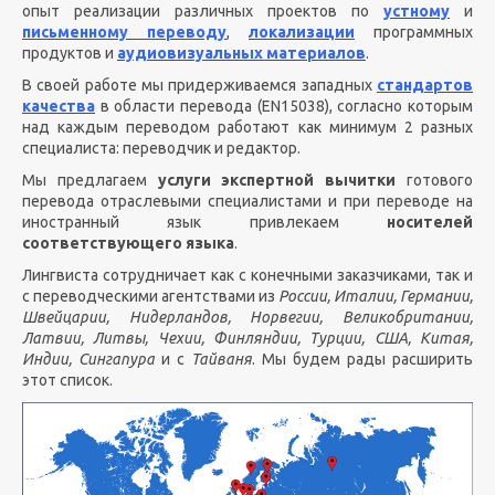
опыт реализации различных проектов по
устному
и
письменному переводу
,
локализации
программных
продуктов и
аудиовизуальных материалов
.
В своей работе мы придерживаемся западных
стандартов
качества
в области перевода (EN15038), согласно которым
над каждым переводом работают как минимум 2 разных
специалиста: переводчик и редактор.
Мы предлагаем
услуги экспертной вычитки
готового
перевода отраслевыми специалистами и при переводе на
иностранный язык привлекаем
носителей
соответствующего языка
.
Лингвиста сотрудничает как с конечными заказчиками, так и
с переводческими агентствами из
России, Италии, Германии,
Швейцарии, Нидерландов, Норвегии, Великобритании,
Латвии, Литвы, Чехии, Финляндии, Турции, США, Китая,
Индии, Сингапура
и с
Тайваня
. Мы будем рады расширить
этот список.