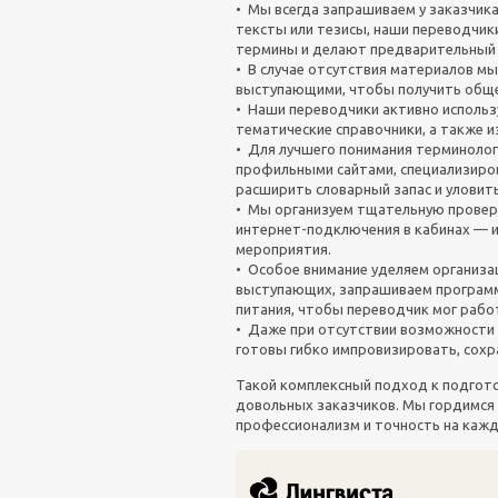
• Мы всегда запрашиваем у заказчика
тексты или тезисы, наши переводчик
термины и делают предварительный 
• В случае отсутствия материалов м
выступающими, чтобы получить обще
• Наши переводчики активно использ
тематические справочники, а также и
• Для лучшего понимания терминолог
профильными сайтами, специализиро
расширить словарный запас и уловит
• Мы организуем тщательную провер
интернет-подключения в кабинах — и
мероприятия.
• Особое внимание уделяем организа
выступающих, запрашиваем программ
питания, чтобы переводчик мог рабо
• Даже при отсутствии возможности
готовы гибко импровизировать, сохр
Такой комплексный подход к подгото
довольных заказчиков. Мы гордимся
профессионализм и точность на каж