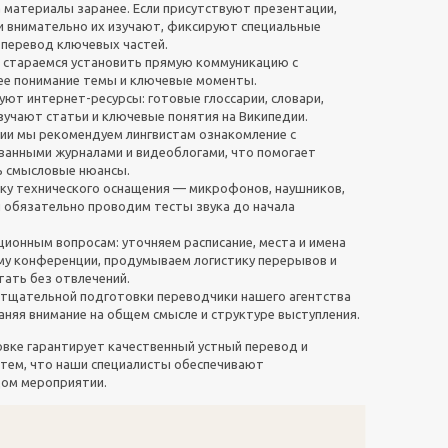
 материалы заранее. Если присутствуют презентации,
и внимательно их изучают, фиксируют специальные
перевод ключевых частей.
ы стараемся установить прямую коммуникацию с
е понимание темы и ключевые моменты.
уют интернет-ресурсы: готовые глоссарии, словари,
зучают статьи и ключевые понятия на Википедии.
ии мы рекомендуем лингвистам ознакомление с
ванными журналами и видеоблогами, что помогает
ь смысловые нюансы.
ку технического оснащения — микрофонов, наушников,
 обязательно проводим тесты звука до начала
ционным вопросам: уточняем расписание, места и имена
у конференции, продумываем логистику перерывов и
тать без отвлечений.
 тщательной подготовки переводчики нашего агентства
аняя внимание на общем смысле и структуре выступления.
вке гарантирует качественный устный перевод и
 тем, что наши специалисты обеспечивают
дом мероприятии.