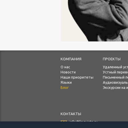
КОМПАНИЯ
ПРОЕКТЫ
О нас
Удаленный ус
Новости
Устный перев
Наши приоритеты
Письменный п
Языки
Аудиовизуал
Блог
Экскурсии на
КОНТАКТЫ
info@lingvista.ru