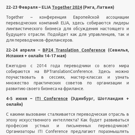
22-23
Февраля
– ELIA
Together 2024
(
Рига
,
Латвия
)
Together
– конференция Европейской ассоциации
переводческих компаний
ELIA
, здесь собираются лидеры
лингвистического бизнеса для обсуждения настоящего и
будущего отрасли. Подойдет как для управленцев, так и
для переводчиков-фрилансеров.
22-24 апреля –
BP
24
Translation
Conference
(Севилья,
Испания + онлайн 14-17 мая)
Ежегодно с 2014 года переводчики со всего мира
собираются на
BP
Translation
Conference
. Здесь можно
поучаствовать в сессиях, мастер-классах и узнать
множество практических советов по организации и
развитию своего бизнеса на фрилансе.
4-5 июня –
ITI
Conference
(Эдинбург, Шотландия +
онлайн)
С какими вызовами сталкивается переводческая отрасль в
эпоху искусственного интеллекта? Как будет развиваться
профессия устных и письменных переводчиков?
Организаторы ITI
Conference
предлагают поразмышлять