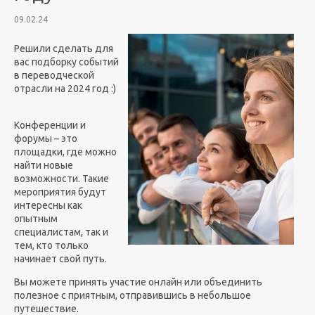
09.02.24
Решили сделать для
вас подборку событий
в переводческой
отрасли на 2024 год :)
Конференции и
форумы – это
площадки, где можно
найти новые
возможности. Такие
мероприятия будут
интересны как
опытным
специалистам, так и
тем, кто только
начинает свой путь.
Вы можете принять участие онлайн или объединить
полезное с приятным, отправившись в небольшое
путешествие.