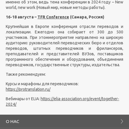
именно об этом, ведь тема конференции в 2024 году – New
world, new work (Новый мир, новые методы работы).
16-18 августа –
TFR
Conference
(Самара, Россия)
Крупнейшая в Европе конференция отрасли переводов и
локализации. Ежегодно она собирает от 300 до 500
участников. При этом
мероприятие направлено на широкую
аудиторию:
руководителей переводческих бюро и отделов
переводов, штатных переводчиков и фрилансеров,
преподавателей и представителей ВУЗов, поставщиков
программного обеспечения и оборудования, объединения
переводчиков, государственные структуры, издательства.
Также рекомендуем:
Курсы и марафоны для переводчиков:
https
://
protranslation
.
ru
/
Вебинары от
ELIA
:
https
://
elia
-
association
.
org
/
event
/
together
-
2024/
О НАС