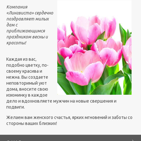
Компания
«Лингвиста» сердечно
поздравляет милых
дам с
приближающимся
праздником весны и
красоты!
Каждая из вас,
подобно цветку, по-
своему красива и
нежна. Вы создаете
неповторимый уют
дома, вносите свою
изюминку в каждое
дело и вдохновляете мужчин на новые свершения и
подвиги.
Желаем вам женского счастья, ярких мгновений и заботы со
стороны ваших близких!