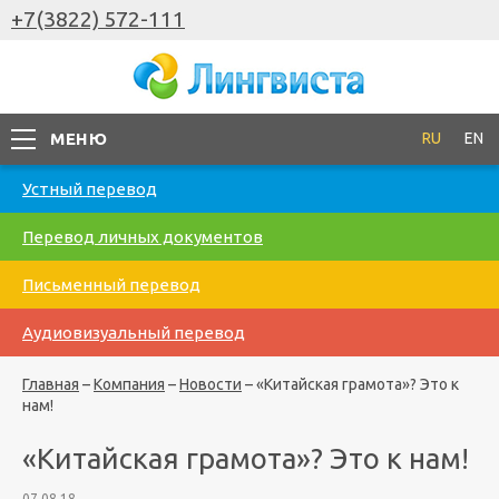
+7(3822) 572-111
МЕНЮ
RU
EN
Устный перевод
Перевод личных документов
Письменный перевод
Аудиовизуальный перевод
Главная
–
Компания
–
Новости
–
«Китайская грамота»? Это к
нам!
«Китайская грамота»? Это к нам!
07.08.18