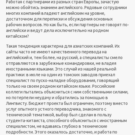
Работая с партнерами из разных стран Европы, зачастую
можно обойтись знанием английского. Рядовые сотрудники
многих компаний владеют английским на уровне,
достаточном для переписки и обсуждения основных
рабочих вопросов. Но как быть, если партнеры не говорят по-
английски и ведут дела исключительно на родном
китайском?
Такая тенденция характерна для азиатских компаний. Их
сайты часто не имеют качественного перевода на
английский и, тем более, на русский, а специалисты смело
отправляются в зарубежные командировки, не владея
иностранными языками. Это случай из нашей реальной
практики: в июле на один из томских заводов приехал
специалист по пуско-наладке оборудования, говорящий
только на своем родном китайском языке. Российские
коллеги пытались объясниться с ним собственными силами,
но потерпели неудачу и обратились за помощью в
Лингвисту. Бюджет проекта был ограничен, поэтому вместо
услуг опытного устного переводчика, знакомого с
технической тематикой, выбор был сделан в пользу
студента-китаиста, способного объясниться с иностранным
специалистом, не вдаваясь глубоко в технические
подробности. Этого оказалось достаточно, и работа по