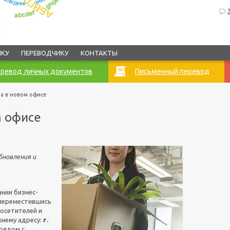
ИКУ
ПЕРЕВОДЧИКУ
КОНТАКТЫ
ревод личных документов
Письменный перевод
на в новом офисе
м офисе
бновления и
нии бизнес-
 переместившись
посетителей и
нему адресу:
г.
 рядом с