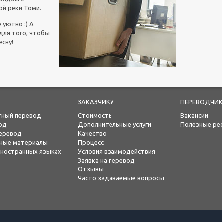
й реки Томи.
 уютно :) А
 для того, чтобы
есну!
ЗАКАЗЧИКУ
ПЕРЕВОДЧИ
тный перевод
Стоимость
Вакансии
од
Дополнительные услуги
Полезные ре
еревод
Качество
ьные материалы
Процесс
 иностранных языках
Условия взаимодействия
Заявка на перевод
Отзывы
Часто задаваемые вопросы
Адрес: г. Томск, переулок Комсомольский,