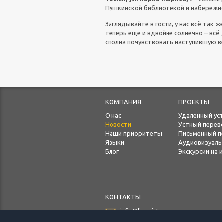
Пушкинской библиотекой и набережно
Заглядывайте в гости, у нас всё так же
теперь еще и вдвойне солнечно – всё
сполна почувствовать наступившую в
КОМПАНИЯ
ПРОЕКТЫ
О нас
Удаленный ус
Новости
Устный перев
Наши приоритеты
Письменный п
Языки
Аудиовизуал
Блог
Экскурсии на
КОНТАКТЫ
info@lingvista.ru
Телефон:
+7(3822) 572-111