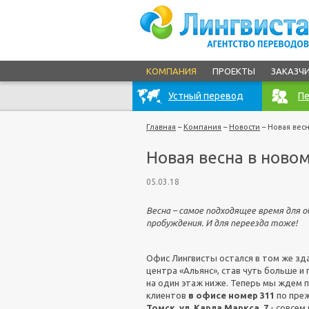
КОМПАНИЯ
ПРОЕКТЫ
ЗАКАЗЧ
Устный перевод
Пе
Главная
–
Компания
–
Новости
–
Новая вес
Новая весна в ново
05.03.18
Весна – самое подходящее время для о
пробуждения. И для переезда тоже!
Офис Лингвисты остался в том же зда
центра «Альянс», став чуть больше и
на один этаж ниже. Теперь мы ждем 
клиентов
в офисе номер 311
по преж
Томск,
ул. Карла Маркса, 7
- совсем