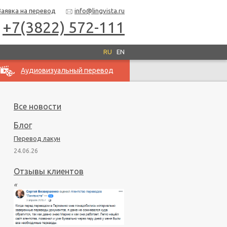
Заявка на перевод
info@lingvista.ru
+7(3822) 572-111
RU
EN
Аудиовизуальный перевод
Все новости
Блог
Перевод лакун
24.06.26
Отзывы клиентов
«