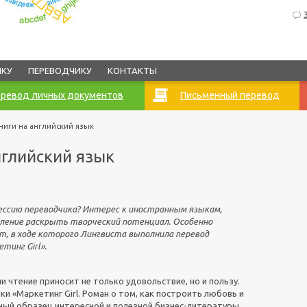
ИКУ
ПЕРЕВОДЧИКУ
КОНТАКТЫ
ревод личных документов
Письменный перевод
ниги на английский язык
нглийский язык
ссию переводчика? Интерес к иностранным языкам,
мление раскрыть творческий потенциал. Особенно
т, в ходе которого Лингвиста выполнила перевод
тинг Girl».
и чтение приносит не только удовольствие, но и пользу.
ки «Маркетинг Girl. Роман о том, как построить любовь и
ный образец интересной и полезной бизнес-литературы.