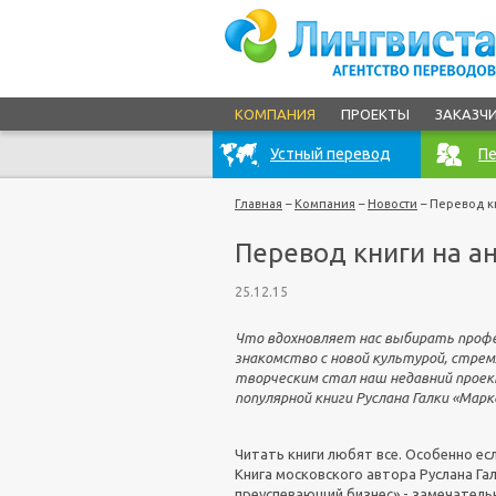
КОМПАНИЯ
ПРОЕКТЫ
ЗАКАЗЧ
Устный перевод
Пе
Главная
–
Компания
–
Новости
–
Перевод к
Перевод книги на а
25.12.15
Что вдохновляет нас выбирать профе
знакомство с новой культурой, стре
творческим стал наш недавний проек
популярной книги Руслана Галки «Марке
Читать книги любят все. Особенно есл
Книга московского автора Руслана Гал
преуспевающий бизнес» - замечатель