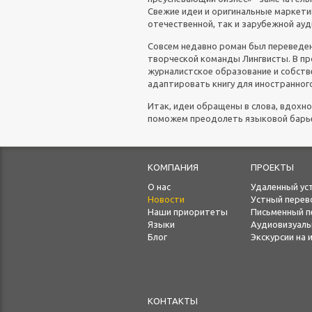
Свежие идеи и оригинальные маркети
отечественной, так и зарубежной ауд
Совсем недавно роман был переведен
творческой команды Лингвисты. В пр
журналистское образование и собств
адаптировать книгу для иностранног
Итак, идеи обращены в слова, вдохно
поможем преодолеть языковой барье
КОМПАНИЯ
ПРОЕКТЫ
О нас
Удаленный ус
Новости
Устный перев
Наши приоритеты
Письменный п
Языки
Аудиовизуал
Блог
Экскурсии на
КОНТАКТЫ