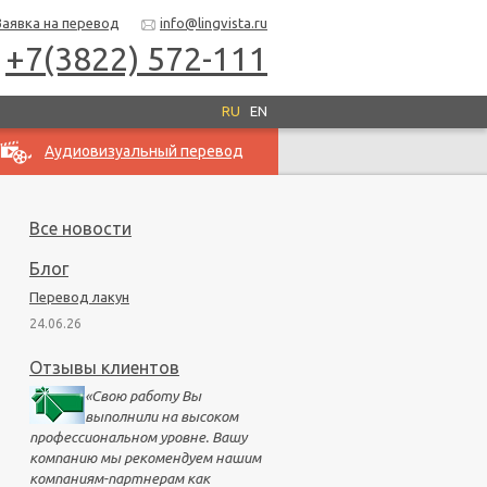
Заявка на перевод
info@lingvista.ru
+7(3822) 572-111
RU
EN
Аудиовизуальный перевод
Все новости
Блог
Перевод лакун
24.06.26
Отзывы клиентов
«
Свою работу Вы
выполнили на высоком
профессиональном уровне. Вашу
компанию мы рекомендуем нашим
компаниям-партнерам как