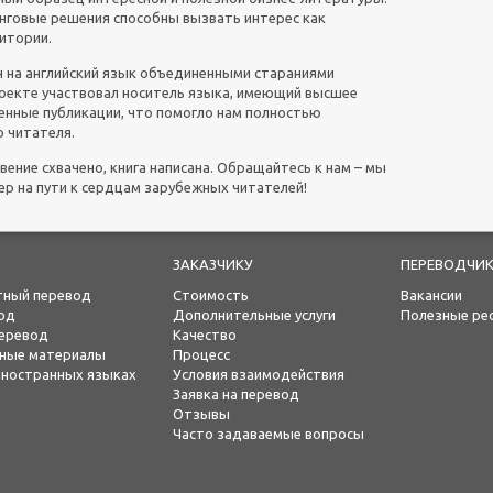
нговые решения способны вызвать интерес как
итории.
 на английский язык объединенными стараниями
оекте участвовал носитель языка, имеющий высшее
енные публикации, что помогло нам полностью
о читателя.
вение схвачено, книга написана. Обращайтесь к нам – мы
р на пути к сердцам зарубежных читателей!
ЗАКАЗЧИКУ
ПЕРЕВОДЧИ
тный перевод
Стоимость
Вакансии
од
Дополнительные услуги
Полезные ре
еревод
Качество
ьные материалы
Процесс
 иностранных языках
Условия взаимодействия
Заявка на перевод
Отзывы
Часто задаваемые вопросы