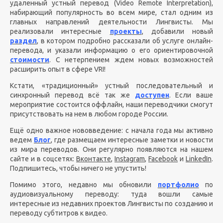
удаленный устный перевод (Video Remote Interpretation),
набирающий популярность во всем мире, стал одним из
главных направлений деятельности Лингвисты. Мы
реализовали интересные
проекты
, добавили новый
раздел
, в котором подробно рассказали об услуге онлайн-
перевода, и указали информацию о его ориентировочной
стоимости
. С нетерпением ждем новых возможностей
расширить опыт в сфере
VRI
!
Кстати, «традиционный» устный последовательный и
синхронный перевод всё так же
доступен
. Если ваше
мероприятие состоится оффлайн, наши переводчики смогут
присутствовать на нем в любом городе России.
Ещё одно важное нововведение: с начала года мы активно
ведем
Блог
, где размещаем интересные заметки и новости
из мира переводов. Они регулярно появляются на нашем
сайте и в соцсетях:
Вконтакте
,
Instagram
,
Facebook
и
LinkedIn
.
Подпишитесь, чтобы ничего не упустить!
Помимо этого, недавно мы обновили
портфолио
по
аудиовизуальному переводу: туда вошли самые
интересные из недавних проектов Лингвисты по созданию и
переводу субтитров к видео.